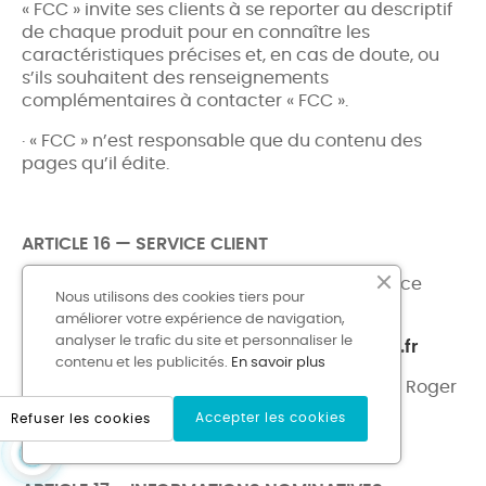
« FCC » invite ses clients à se reporter au descriptif
de chaque produit pour en connaître les
caractéristiques précises et, en cas de doute, ou
s’ils souhaitent des renseignements
complémentaires à contacter « FCC ».
· « FCC » n’est responsable que du contenu des
pages qu’il édite.
ARTICLE 16 — SERVICE CLIENT
· Pour toute information ou question, un service
Nous utilisons des cookies tiers pour
client est accessible :
améliorer votre expérience de navigation,
analyser le trafic du site et personnaliser le
· Par email:
contact@france-carton-creatif.fr
contenu et les publicités.
En savoir plus
· Par courrier : « France Carton Créatif »,
3 rue Roger
Lecotté 37210 Vernou-sur-Brenne
Accepter les cookies
Refuser les cookies