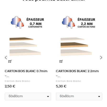
‹
›
CARTON BOIS BLANC 0.7mm
CARTON BOIS BLANC 2.2mm
-...
-...
Carton Bois Blanc
Carton Bois Blanc
Prix
Prix
2,50 €
5,30 €