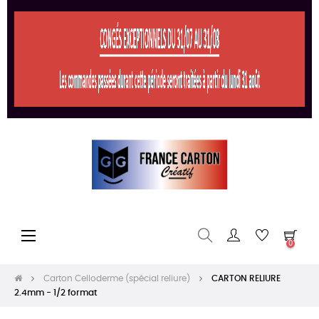
Basculer
☰
0
la
navigation
Carton Celloderme (spécial reliure)
CARTON RELIURE
2.4mm - 1/2 format