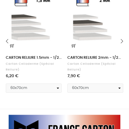
‹
›
CARTON RELIURE 1.5mm - 1/2...
CARTON RELIURE 2mm - 1/2...
Carton Celloderme (spécial
Carton Celloderme (spécial
Reliure)
Reliure)
Prix
Prix
6,20 €
7,90 €