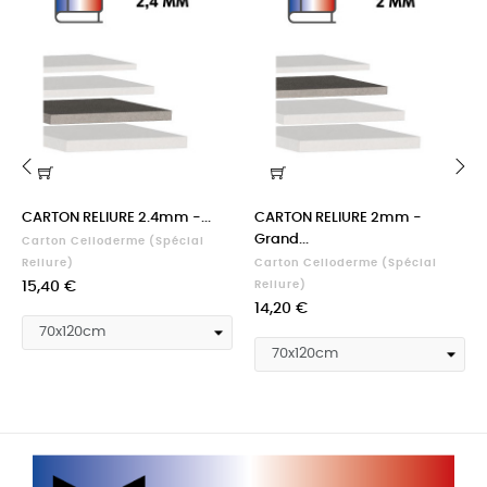
‹
›
CARTON RELIURE 2.4mm -...
CARTON RELIURE 2mm -
Grand...
Carton Celloderme (spécial
Reliure)
Carton Celloderme (spécial
Prix
15,40 €
Reliure)
Prix
14,20 €