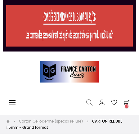
Basculer
☰
0
la
navigation
Carton Celloderme (spécial reliure)
CARTON RELIURE
1.5mm - Grand format