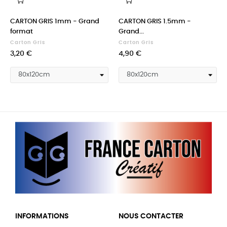
‹
›
CARTON GRIS 1mm - Grand
CARTON GRIS 1.5mm -
format
Grand...
Carton Gris
Carton Gris
Prix
Prix
3,20 €
4,90 €
INFORMATIONS
NOUS CONTACTER