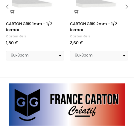
‹
›
CARTON GRIS 1mm - 1/2
CARTON GRIS 2mm - 1/2
format
format
Carton Gris
Carton Gris
Prix
Prix
1,80 €
3,60 €